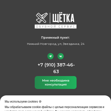
Приемный пункт:
Нижний Новгород, ул, Звездинка, 24
+7 (910) 387-46-
63
Дополнительные ссылки:
Мы используем cookies 🍪
Вакансии
Мы обрабатываем cookie-файлы с целью персонализации сервисов и