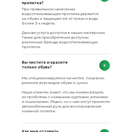
пропитка?
При правильном нанесении
водоотталкивающая пропитка держится
на обуви и защищает её от грязи и воды
более 3-х недель.
Данная услуга доступна в наших мастерских.
Также для приобретения доступны
различные бренды водоотталкивающих
пропиток.
Вы чистите и красите
только обувь?
Мы специализируемся на чистке, покраске,
ремонте всех видов обуви и сумок.
Наши клиенты знают, что мы можем решить
их проблемы с кожаными куртками, ремнями
и кошельками. Редко, но к нам могут принести
автомобильный руль для восстановления
кожаной оплетки.
Как мне оставить