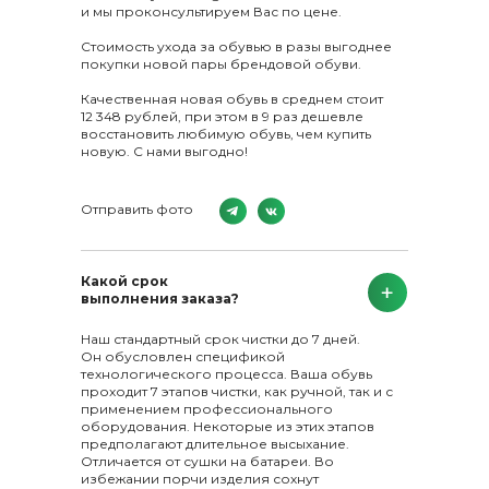
и мы проконсультируем Вас по цене.
Стоимость ухода за обувью в разы выгоднее
покупки новой пары брендовой обуви.
Качественная новая обувь в среднем стоит
12 348 рублей, при этом в 9 раз дешевле
восстановить любимую обувь, чем купить
новую. С нами выгодно!
Отправить фото
Какой срок
выполнения заказа?
Наш стандартный срок чистки до 7 дней.
Он обусловлен спецификой
технологического процесса. Ваша обувь
проходит 7 этапов чистки, как ручной, так и с
применением профессионального
оборудования. Некоторые из этих этапов
предполагают длительное высыхание.
Отличается от сушки на батареи. Во
избежании порчи изделия сохнут