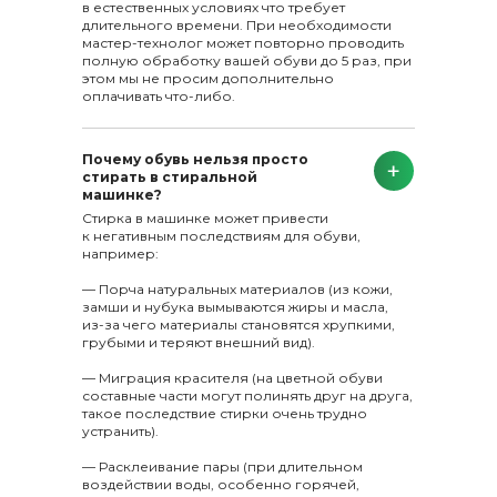
в естественных условиях что требует
длительного времени. При необходимости
мастер-технолог может повторно проводить
полную обработку вашей обуви до 5 раз, при
этом мы не просим дополнительно
оплачивать что-либо.
Почему обувь нельзя просто
стирать в стиральной
машинке?
Стирка в машинке может привести
к негативным последствиям для обуви,
например:
— Порча натуральных материалов (из кожи,
замши и нубука вымываются жиры и масла,
из-за чего материалы становятся хрупкими,
грубыми и теряют внешний вид).
— Миграция красителя (на цветной обуви
составные части могут полинять друг на друга,
такое последствие стирки очень трудно
устранить).
— Расклеивание пары (при длительном
воздействии воды, особенно горячей,