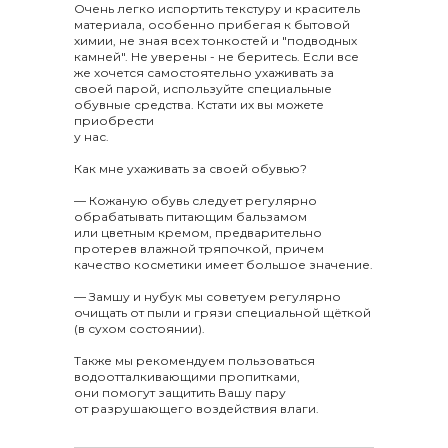
Очень легко испортить текстуру и краситель
материала, особенно прибегая к бытовой
химии, не зная всех тонкостей и "подводных
камней". Не уверены - не беритесь. Если все
же хочется самостоятельно ухаживать за
своей парой, используйте специальные
обувные средства. Кстати их вы можете
приобрести
у нас.
Как мне ухаживать за своей обувью?
— Кожаную обувь следует регулярно
обрабатывать питающим бальзамом
или цветным кремом, предварительно
протерев влажной тряпочкой, причем
качество косметики имеет большое значение.
— Замшу и нубук мы советуем регулярно
очищать от пыли и грязи специальной щёткой
(в сухом состоянии).
Также мы рекомендуем пользоваться
водоотталкивающими пропитками,
они помогут защитить Вашу пару
от разрушающего воздействия влаги.