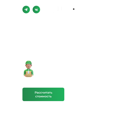
Нижний Новгород,
ул. Звездинка, 24
Химчистка, восстановление цвета
и ремонт обуви и сумок
Первая чистка кроссовок
- 1000 рублей (До 3-х пар).
Работаем ежедневно
с 10:00 до 20:00
Получи приятный бонус